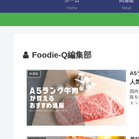
ホーム
肉通販
Home
Meat
Foodie-Q編集部
A
肉通販
人
国内
販を
ェッ