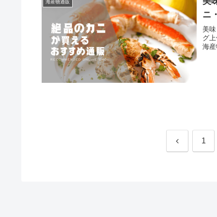
美
海産物通販
ニ
美味
グ上
海産
前
1
へ