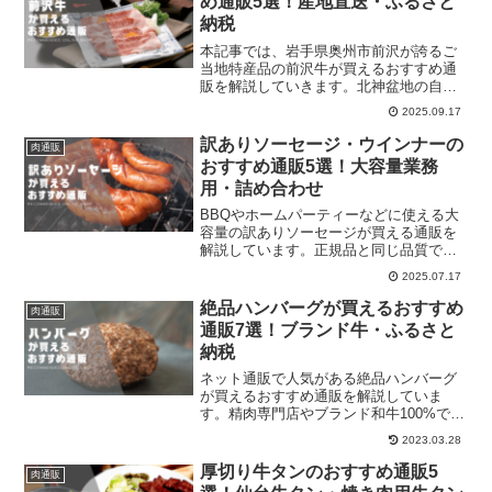
め通販5選！産地直送・ふるさと
納税
本記事では、岩手県奥州市前沢が誇るご
当地特産品の前沢牛が買えるおすすめ通
販を解説していきます。北神盆地の自然
豊かな飼育環境と生産者の熱意と愛情で
2025.09.17
健やかに育った前沢牛は、味の芸術品と
評されるほどの柔らかい肉質とほんのり
訳ありソーセージ・ウインナーの
肉通販
甘みを感じる霜降り、滑ら...
おすすめ通販5選！大容量業務
用・詰め合わせ
BBQやホームパーティーなどに使える大
容量の訳ありソーセージが買える通販を
解説しています。正規品と同じ品質で安
く買えるのが訳ありの良いところです。
2025.07.17
絶品ハンバーグが買えるおすすめ
肉通販
通販7選！ブランド牛・ふるさと
納税
ネット通販で人気がある絶品ハンバーグ
が買えるおすすめ通販を解説していま
す。精肉専門店やブランド和牛100%で作
られた絶品ハンバーグを比較しましょ
2023.03.28
う。
厚切り牛タンのおすすめ通販5
肉通販