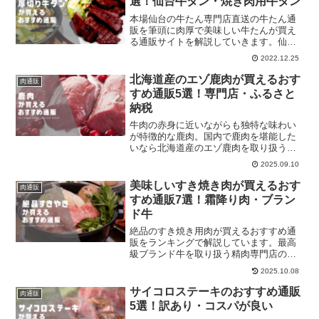
選！仙台牛タン・焼き肉用牛タン
本場仙台の牛たん専門店直送の牛たん通
販を筆頭に肉厚で美味しい牛たんが買え
る通販サイトを解説していきます。仙台
牛タンとして調理済みの商品や焼き肉用
2022.12.25
の精肉も販売しています。それぞれ比較
しましょう。
北海道産のエゾ鹿肉が買えるおす
肉通販
すめ通販5選！専門店・ふるさと
納税
牛肉の赤身に近いながらも独特な味わい
が特徴的な鹿肉。国内で鹿肉を堪能した
いなら北海道産のエゾ鹿肉を取り扱う店
舗がとても多いです。それぞれの通販サ
2025.09.10
イトを比較しましょう。
美味しいすき焼き肉が買えるおす
肉通販
すめ通販7選！霜降り肉・ブラン
ド牛
絶品のすき焼き用肉が買えるおすすめ通
販をランキングで解説しています。最高
級ブランド牛を取り扱う精肉専門店のお
すすめ通販をチェックしてください！
2025.10.08
サイコロステーキのおすすめ通販
肉通販
5選！訳あり・コスパが良い