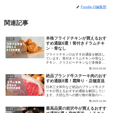
Foodie-Q編集部
関連記事
本格フライドチキンが買えるおす
肉通販
すめ通販6選！骨付きドラムチキ
ン・骨なし
フライドチキンのおすすめ通販を解説し
ています。骨付きドラムチキンや骨なし
チキン、クリスピーチキンなど多種多様
なチキンが買えます。それぞれチェック
2023.09.08
してください。
絶品ブランド牛ステーキ肉のおす
肉通販
すめ通販8選！霜降り・店舗直送
日本三大和牛など絶品のブランド牛ステ
ーキが買えるおすすめ通販を解説してい
ます。大切な方への贈り物や家族のハレ
ノヒなどにお取り寄せてみんなで楽しみ
2025.12.08
ましょう。
最高品質の前沢牛が買えるおすす
肉通販