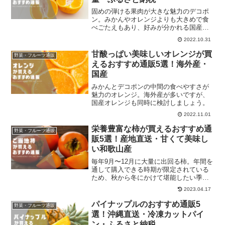
固めの弾ける果肉が大きな魅力のデコポ
ン。みかんやオレンジよりも大きめで食
べごたえもあり、好みが分かれる国産フ
ルーツのひとつです。本記事で美味しい
2022.10.31
デコポンが買える通販サイトを比較して
ください。
甘酸っぱい美味しいオレンジが買
野菜・フルーツ通販
えるおすすめ通販5選！海外産・
国産
みかんとデコポンの中間の食べやすさが
魅力のオレンジ。海外産が多いですが、
国産オレンジも同時に検討しましょう。
2022.11.01
栄養豊富な柿が買えるおすすめ通
野菜・フルーツ通販
販5選！産地直送・甘くて美味し
い和歌山産
毎年9月〜12月に大量に出回る柿。年間を
通して購入できる時期が限定されている
ため、秋から冬にかけて堪能したい季節
のフルーツとして高い人気を得ていま
2023.04.17
す。筆者も柿のシーズンが来たら、1日1
個必ず食べる生活を心がけています。
パイナップルのおすすめ通販5
野菜・フルーツ通販
選！沖縄直送・冷凍カットパイ
ン・ふるさと納税