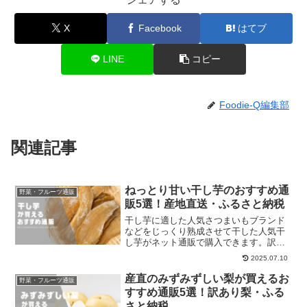
X
Facebook
はてブ
LINE
コピー
Foodie-Q編集部
関連記事
ねっとり甘い干し芋のおすすめ通
野菜・フルーツ通販
販5選！産地直送・ふるさと納税
干し芋に適した人気さつまいもブランド
などをじっくり熟成させて干した人気干
し芋がネット通販で購入できます。訳あ
りお買い得品など魅力的な干し芋通販を
2025.07.10
比較してください。専門店直送の商品が
非常に多いです。
産直のみずみずしい梨が買えるお
野菜・フルーツ通販
すすめ通販5選！訳あり梨・ふる
さと納税