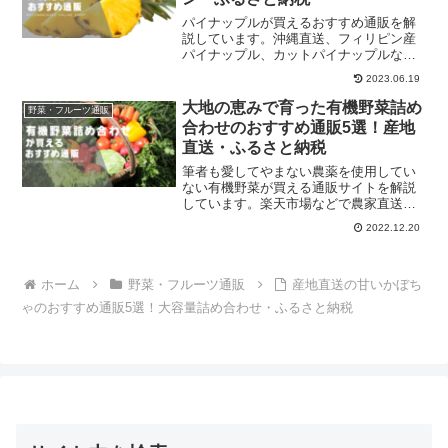
パイナップルが買えるおすすめ通販を解
説しています。沖縄直送、フィリピン産
パイナップル、カットパイナップルなど
用途に応じて比較してみてください。
2023.06.19
大地の恵みで育った有機野菜詰め
野菜・フルーツ通販
合わせのおすすめ通販5選！産地
直送・ふるさと納税
筆者も愛してやまない農薬を使用してい
ない有機野菜が買える通販サイトを解説
しています。楽天市場などで農家直送の
季節の野菜の詰め合わせが都度購入でき
2022.12.20
ます。
ホーム
野菜・フルーツ通販
産地直送の甘いかぼち
ゃのおすすめ通販5選！大容量詰め合わせ・ふるさと納税