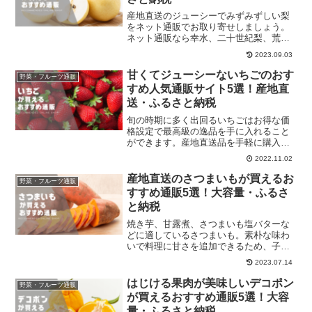
産地直送のジューシーでみずみずしい梨
をネット通販でお取り寄せしましょう。
ネット通販なら幸水、二十世紀梨、荒尾
梨、加賀梨など多種多様なブランド梨を
2023.09.03
お取り寄せできます。
甘くてジューシーないちごのおす
野菜・フルーツ通販
すめ人気通販サイト5選！産地直
送・ふるさと納税
旬の時期に多く出回るいちごはお得な価
格設定で最高級の逸品を手に入れること
ができます。産地直送品を手軽に購入し
ましょう。ふるさと納税なども活用して
2022.11.02
ください。
産地直送のさつまいもが買えるお
野菜・フルーツ通販
すすめ通販5選！大容量・ふるさ
と納税
焼き芋、甘露煮、さつまいも塩バターな
どに適しているさつまいも。素朴な味わ
いで料理に甘さを追加できるため、子供
の甘いお菓子の代用品としても重宝する
2023.07.14
存在です。農家直送の産直通販や自治体
運営のふるさと納税などを活用すると良
はじける果肉が美味しいデコポン
野菜・フルーツ通販
いですよ。
が買えるおすすめ通販5選！大容
量・ふるさと納税