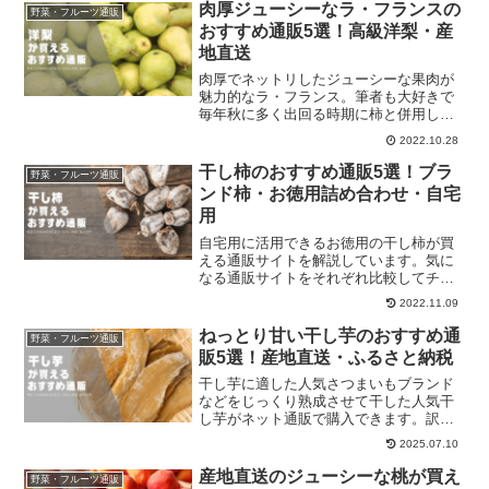
肉厚ジューシーなラ・フランスの
野菜・フルーツ通販
おすすめ通販5選！高級洋梨・産
地直送
肉厚でネットリしたジューシーな果肉が
魅力的なラ・フランス。筆者も大好きで
毎年秋に多く出回る時期に柿と併用して
購入しています。自分へのご褒美で楽し
2022.10.28
めるフルーツとして毎日の生活に取り入
れてみてはいかがでしょうか。
干し柿のおすすめ通販5選！ブラ
野菜・フルーツ通販
ンド柿・お徳用詰め合わせ・自宅
用
自宅用に活用できるお徳用の干し柿が買
える通販サイトを解説しています。気に
なる通販サイトをそれぞれ比較してチェ
ックしてください。ブランド柿やご当地
2022.11.09
の柿がおすすめです。
ねっとり甘い干し芋のおすすめ通
野菜・フルーツ通販
販5選！産地直送・ふるさと納税
干し芋に適した人気さつまいもブランド
などをじっくり熟成させて干した人気干
し芋がネット通販で購入できます。訳あ
りお買い得品など魅力的な干し芋通販を
2025.07.10
比較してください。専門店直送の商品が
非常に多いです。
産地直送のジューシーな桃が買え
野菜・フルーツ通販