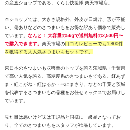
の産直ショップである、くらし快援隊 楽天市場店。
本ショップでは、大きさ規格外、外皮が日焼け、形が不揃
い、傷ありなどのさつまいもをお得な訳あり価格で販売し
ています。
なんと！ 大容量の5kgで送料無料の2,500円〜
で購入できます。
楽天市場の
口コミレビューでも1,800件
を獲得する大人気さつまいもセットです。
東日本のさつまいも収穫量のトップを誇る茨城県・千葉県
で高い人気を誇る、高糖度系のさつまいもである、紅あず
ま・紅こがね・紅はるか・べにまさり、などの千葉と茨城
を代表するさつまいもの品種をお任せミックスでお届けし
ています。
見た目は悪いけど味は正規品と同様に一級品となってお
り、全てのさつまいもをスタッフが検品しています。