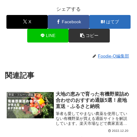
シェアする
X
Facebook
はてブ
LINE
コピー
Foodie-Q編集部
関連記事
大地の恵みで育った有機野菜詰め
野菜・フルーツ通販
合わせのおすすめ通販5選！産地
直送・ふるさと納税
筆者も愛してやまない農薬を使用してい
ない有機野菜が買える通販サイトを解説
しています。楽天市場などで農家直送の
季節の野菜の詰め合わせが都度購入でき
2022.12.20
ます。