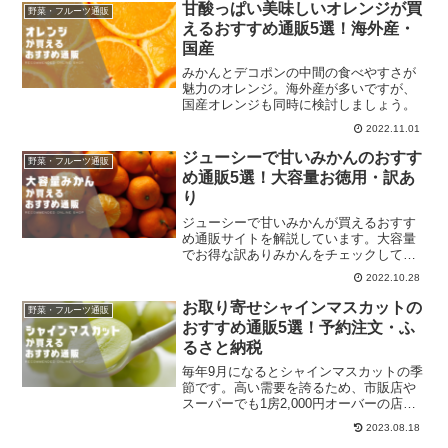
甘酸っぱい美味しいオレンジが買
野菜・フルーツ通販
えるおすすめ通販5選！海外産・
国産
みかんとデコポンの中間の食べやすさが
魅力のオレンジ。海外産が多いですが、
国産オレンジも同時に検討しましょう。
2022.11.01
ジューシーで甘いみかんのおすす
野菜・フルーツ通販
め通販5選！大容量お徳用・訳あ
り
ジューシーで甘いみかんが買えるおすす
め通販サイトを解説しています。大容量
でお得な訳ありみかんをチェックしてく
ださい。
2022.10.28
お取り寄せシャインマスカットの
野菜・フルーツ通販
おすすめ通販5選！予約注文・ふ
るさと納税
毎年9月になるとシャインマスカットの季
節です。高い需要を誇るため、市販店や
スーパーでも1房2,000円オーバーの店舗
が多いです。ふるさと納税やネット通販
2023.08.18
を賢く利用してお買い物してください。