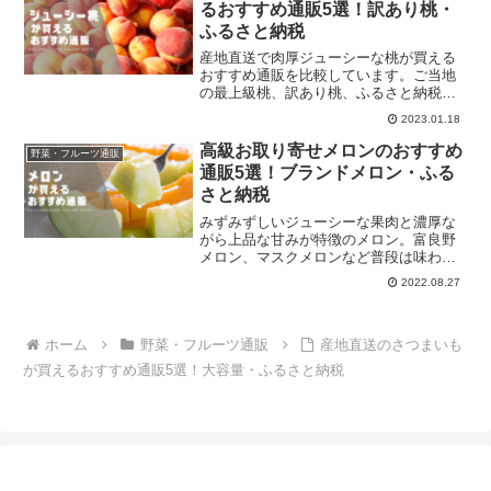
るおすすめ通販5選！訳あり桃・
ふるさと納税
産地直送で肉厚ジューシーな桃が買える
おすすめ通販を比較しています。ご当地
の最上級桃、訳あり桃、ふるさと納税な
ど多種多様な方法で桃を通販でお取り寄
2023.01.18
せできます。それぞれの店舗を比べまし
ょう！
高級お取り寄せメロンのおすすめ
野菜・フルーツ通販
通販5選！ブランドメロン・ふる
さと納税
みずみずしいジューシーな果肉と濃厚な
がら上品な甘みが特徴のメロン。富良野
メロン、マスクメロンなど普段は味わえ
ない高級メロンをお取り寄せしてみては
2022.08.27
いかがでしょうか。ネット通販でメロン
を選ぶときは専門店、口コミ評価が高い
店舗を選ぶと間違いなしです。
ホーム
野菜・フルーツ通販
産地直送のさつまいも
が買えるおすすめ通販5選！大容量・ふるさと納税