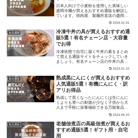
日本人向けで小麦粉を使用した美味しい
盛岡冷麺が買えるおすすめ通販を解説し
ています。焼肉屋、製麺所直送の盛岡冷
麺を比較してください。
2026.01.01
冷凍牛丼の具が買えるおすすめ通
食品通販
販5選！有名チェーン店・大容量
でお得
冷凍状態で自宅に届く牛丼の素をまとめ
て買える通販サイトをチェックしていき
ましょう。有名チェーン店の牛丼の具材
を手軽に買えるので自宅にストックして
2023.01.10
小腹が空いた時に牛丼を食べられるよう
にしておきましょう。保存食としてもお
熟成黒にんにくが買えるおすすめ
食品通販
すすめですね。
人気通販5選！有機にんにく・訳
アリお得品
熟成して黒くなったにんにくは生にんに
くよりも胃への刺激が少なく子供から大
人まで手軽に栄養補給できる万能食品で
す。サプリメントとしても愛用されるよ
2024.06.10
うになっています。本記事で黒にんにく
を手軽に安く買える通販サイトを比較し
老舗佃煮店の高級佃煮が買えるお
食品通販
ましょう！
すすめ通販5選！ギフト用・自宅
用