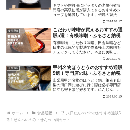
ギフトや贈答用にピッタリの老舗佃煮専
門店の高級佃煮が購入できるおすすめシ
ョップを解説しています。伝統の製法で
炊き上げたご飯やお酒に合う絶品の佃煮
2024.08.17
をチェックしてください！
こだわり味噌が買えるおすすめ通
食品通販
販5選！有機味噌・ふるさと納税
有機味噌、こだわり味噌、田舎味噌など
日本の伝統的な製法で作る極上の味噌を
チェックしてください。本当に美味しい
味噌ってそのまま野菜スティックで食べ
2022.10.07
ても絶品ですよね。
甲州名物ほうとうのおすすめ通販
食品通販
5選！専門店の味・ふるさと納税
山梨県甲州名物のほうとう鍋。筆者も山
梨の河口湖に遊びに行く際は必ず専門店
に立ち寄るほど好きです。にんじん、か
ぼちゃ、きのこ、豚肉を味噌スープで煮
2024.06.15
込んだほうとうは絶品です。それぞれの
店舗をチェックしてください。
ホーム
食品通販
八戸せんべい汁のおすすめ通販5
選！せんべいのみ・せんべい鍋セット