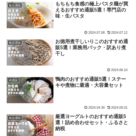
もちもち食感の極上パスタ麺が買
食品通販
えるおすすめ通販5選！専門店の
味・生パスタ
2024.07.08
2024.07.12
お徳用煮干しいりこのおすすめ通
食品通販
販5選！業務用パック・訳あり煮
干し
2024.06.10
鴨肉のおすすめ通販5選！ステー
肉通販
キや煮物に最適・大容量セット
2024.04.30
2024.05.01
厳選ヨーグルトのおすすめ通販5
食品通販
選！詰め合わせセット・ふるさと
納税