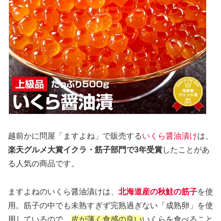
越前かに問屋「ますよね」で販売する
いくら醤油漬け
は、
楽天グルメ大賞イクラ・筋子部門で3年受賞
したことがあ
る人気の商品です。
ますよねのいくら醤油漬けは、
北海道産の秋鮭の筋子
を使
用。筋子の中でも未熟すぎず完熟過ぎない「成熟卵」を使
用しているので、
皮が薄く食感の良い
いくらを食べること