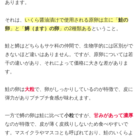
あります。
それは、
いくら醤油漬けで使用される原卵は主に「
鮭の
卵
」と「
鱒（ます）の卵
」の2種類ある
ということ。
鮭と鱒はどちらもサケ科の仲間で、生物学的には区別がで
きないほど違いはありません。ですが、原卵については若
干の違いがあり、それによって価格に大きな差がありま
す。
鮭の卵は
大粒
で、卵がしっかりしているのが特徴で、皮に
弾力がありプチプチ食感が味わえます。
一方で鱒の卵は鮭に比べて
小粒
ですが、
甘みがあって濃厚
なのが特徴で、皮が薄く皮残りしないため食べやすいで
す。マスイクラやマスコとも呼ばれており、鮭のいくらよ