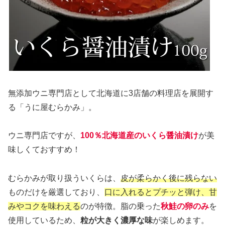
無添加ウニ専門店として北海道に3店舗の料理店を展開す
る「うに屋むらかみ」。
ウニ専門店ですが、
100％北海道産のいくら醤油漬け
が美
味しくておすすめ！
むらかみが取り扱ういくらは、
皮が柔らかく後に残らない
ものだけを厳選しており、
口に入れるとプチッと弾け、甘
みやコクを味わえる
のが特徴。脂の乗った
秋鮭の卵のみ
を
使用しているため、
粒が大きく濃厚な味
が楽しめます。