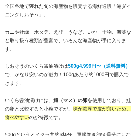
全国各地で獲れた旬の海産物を販売する海鮮通販「港ダイ
ニングしおそう」。
カニや牡蠣、ホタテ、えび、うなぎ、いか、干物、海藻な
ど取り扱う種類が豊富で、いろんな海産物が手に入りま
す。
しおそうのいくら醤油漬けは
500g4,999円〜（送料無料）
で、かなり安いのが魅力！100gあたり約1000円で購入で
きます。
いくら醤油漬けには、
鱒（マス）の卵
を使用しており、鮭
の卵と比較すると小粒ですが、
味が濃厚で皮が薄いため、
食べやすい
のが特徴です。
500gというとイクラ丼約6杯分、軍艦巻き約50貫分にもな