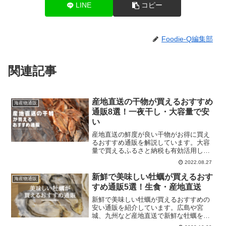
LINE
コピー
Foodie-Q編集部
関連記事
産地直送の干物が買えるおすすめ
海産物通販
通販8選！一夜干し・大容量で安
い
産地直送の鮮度が良い干物がお得に買え
るおすすめ通販を解説しています。大容
量で買えるふるさと納税も有効活用しま
しょう！
2022.08.27
新鮮で美味しい牡蠣が買えるおす
海産物通販
すめ通販5選！生食・産地直送
新鮮で美味しい牡蠣が買えるおすすめの
安い通販を紹介しています。広島や宮
城、九州など産地直送で新鮮な牡蠣を届
けてくれる通販を厳選。生食用の殻付き