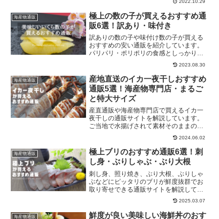
2022.10.29
フト用うにもチェックしましょう！
極上の数の子が買えるおすすめ通
海産物通販
販6選！訳あり・味付き
訳ありの数の子や味付け数の子が買える
おすすめの安い通販を紹介しています。
パリパリ・ポリポリの食感としっかりし
た歯ごたえが味わえる数の子を買うなら
2023.08.30
通販がベスト！評判の高い通販を厳選し
たので、自宅用で美味しい数の子を買い
産地直送のイカ一夜干しおすすめ
海産物通販
たい方は今すぐチェック！
通販5選！海産物専門店・まるご
と特大サイズ
産直通販や海産物専門店で買えるイカ一
夜干しの通販サイトを解説しています。
ご当地で水揚げされて素材そのままの美
味しさを活かす一夜干しを比較してくだ
2024.06.02
さい。
極上ブリのおすすめ通販6選！刺
海産物通販
し身・ぶりしゃぶ・ぶり大根
刺し身、照り焼き、ぶり大根、ぶりしゃ
ぶなどにピッタリのブリが鮮度抜群でお
取り寄せできる通販サイトを解説してい
ます。それぞれの店舗をチェックしてく
2025.03.07
ださい。
鮮度が良い美味しい海鮮丼のおす
海産物通販