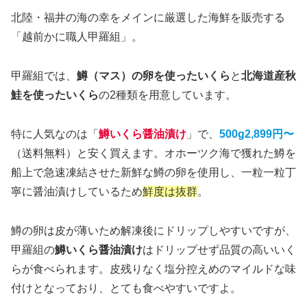
北陸・福井の海の幸をメインに厳選した海鮮を販売する
「越前かに職人甲羅組」。
甲羅組では、
鱒（マス）の卵を使ったいくら
と
北海道産秋
鮭を使ったいくら
の2種類を用意しています。
特に人気なのは「
鱒いくら醤油漬け
」で、
500g2,899円〜
（送料無料）と安く買えます。オホーツク海で獲れた鱒を
船上で急速凍結させた新鮮な鱒の卵を使用し、一粒一粒丁
寧に醤油漬けしているため
鮮度は抜群
。
鱒の卵は皮が薄いため解凍後にドリップしやすいですが、
甲羅組の
鱒いくら醤油漬け
はドリップせず品質の高いいく
らが食べられます。皮残りなく塩分控えめのマイルドな味
付けとなっており、とても食べやすいですよ。