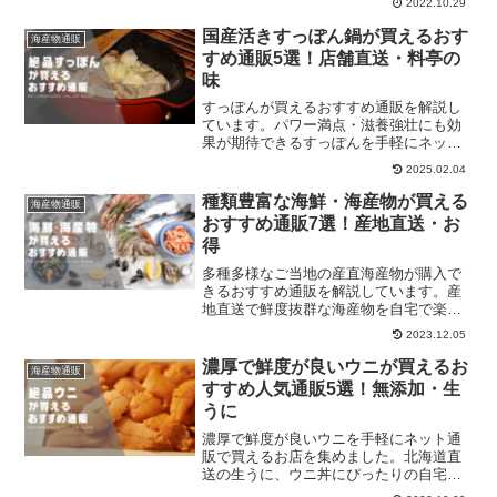
2022.10.29
牡蠣やカキフライ・かき鍋に便利なむき
身など食べ方・用途で使い分けて、美味
国産活きすっぽん鍋が買えるおす
海産物通販
しい牡蠣を自宅で楽しみましょう！
すめ通販5選！店舗直送・料亭の
味
すっぽんが買えるおすすめ通販を解説し
ています。パワー満点・滋養強壮にも効
果が期待できるすっぽんを手軽にネット
で取り寄せて楽しんでみてはいかがでし
2025.02.04
ょうか。
種類豊富な海鮮・海産物が買える
海産物通販
おすすめ通販7選！産地直送・お
得
多種多様なご当地の産直海産物が購入で
きるおすすめ通販を解説しています。産
地直送で鮮度抜群な海産物を自宅で楽し
んでください。
2023.12.05
濃厚で鮮度が良いウニが買えるお
海産物通販
すすめ人気通販5選！無添加・生
うに
濃厚で鮮度が良いウニを手軽にネット通
販で買えるお店を集めました。北海道直
送の生うに、ウニ丼にぴったりの自宅用
やお歳暮・お中元などにも活用できるギ