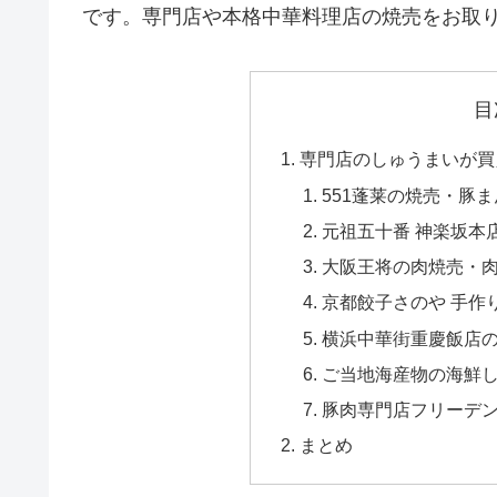
です。専門店や本格中華料理店の焼売をお取
目
専門店のしゅうまいが買
551蓬莱の焼売・豚
元祖五十番 神楽坂本
大阪王将の肉焼売・
京都餃子さのや 手作
横浜中華街重慶飯店
ご当地海産物の海鮮
豚肉専門店フリーデ
まとめ